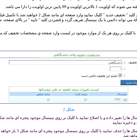
 اولويت و 99 پايين ترين اولويت را دارا مي باشد.
براي ايجاد تخفيف جديد بر روي کليد " تخفيف جديد " کليک نماييد وار
که مي تواند دائمي يا يک نيمسال تعريف گردد و فشردن کليد " تاييد " در بالاي صفحه،
شکل 2
 و ذخيره نماييد.
چنانچه مي خواهيد يکي از نيمسال ها ر
اهد شد.