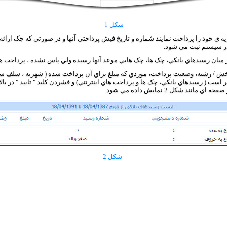
شکل 1
ي خود را پرداخت نمايند شماره و تاريخ فيش پرداختي آنها و در صورتي که چک ارائه 
 سيستم ثبت مي شود.
يان رسيدهاي بانکي، چک ها، چک هايي موعد آنها رسيده ولي پاس نشده ، پرداخت هاي ا
خش / رشته، وضعيت پرداخت، موردي که مبلغ براي آن پرداخت شده ( شهريه ، سلف سروي
ست ( رسيدهاي بانکي، چک ها و پرداخت هاي اينترنتي) و فشردن کليد " تاييد " در با
ند شکل 2 نمايش داده مي شود.
شکل 2