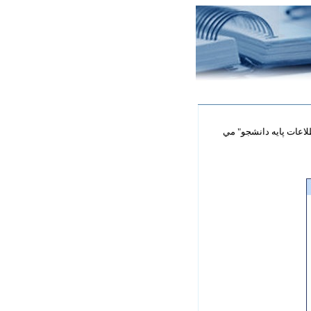
ويرايش اطلاعات پايه دانشجو" مي