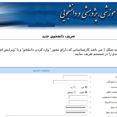
تعريف دانشجوي جديد
با استفاده از اين صفحه که مانند شکل 1 مي باشد کارشناساني که داراي مجوز " وارد کردن دانشجو" و يا "
دي را در سيستم تعريف نماييد