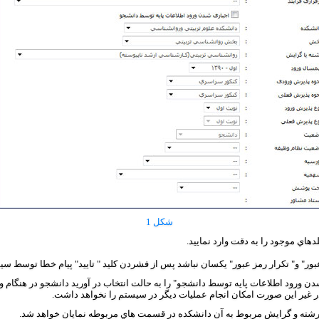
شکل 1
دهاي موجود را به دقت وارد نماييد.
بور" و" تکرار رمز عبور" يکسان نباشد پس از فشردن کليد " تاييد" پيام خطا توسط 
دن ورود اطلاعات پايه توسط دانشجو" را به حالت انتخاب در آوريد دانشجو در هنگام ورو
در غير اين صورت امکان انجام عمليات ديگر در سيستم را نخواهد داشت.
،رشته و گرايش مربوط به آن دانشکده در قسمت هاي مربوطه نمايان خواهد شد.