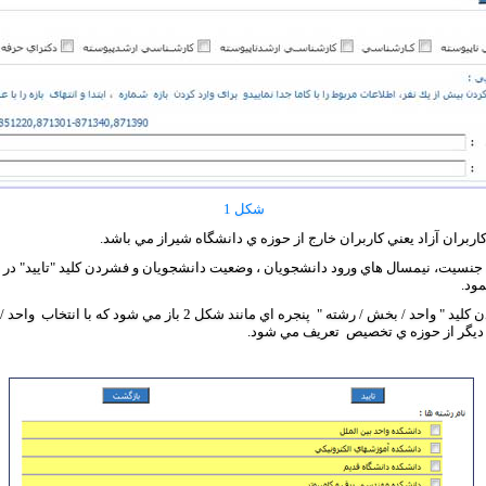
شکل 1
ران آزاد يعني کاربران خارج از حوزه ي دانشگاه شيراز مي باشد.
جنسيت، نيمسال هاي ورود دانشجويان ، وضعيت دانشجويان و فشردن کليد "تاييد" در
نمود.
در قسمت شماره سه با فشردن کليد " واحد / بخش / رشته " پنجره اي مانند 
 ديگر از حوزه ي تخصيص تعريف مي شود.