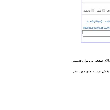
 بالاي صفحه مي توان قسمتي
شکل 2 باز مي شود که با انتخاب واحد / بخش / رشته هاي مورد نظر